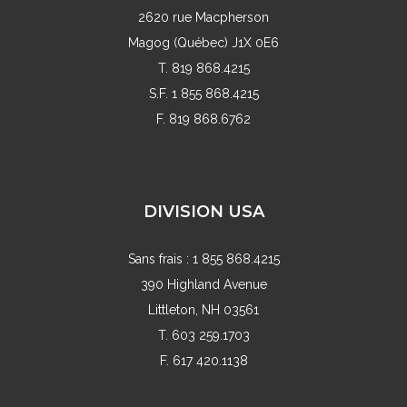
2620 rue Macpherson
Magog (Québec) J1X 0E6
T. 819 868.4215
S.F. 1 855 868.4215
F. 819 868.6762
DIVISION USA
Sans frais : 1 855 868.4215
390 Highland Avenue
Littleton, NH 03561
T. 603 259.1703
F. 617 420.1138